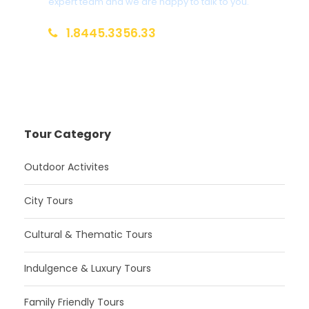
expert team and we are happy to talk to you.
1.8445.3356.33
Help@goodlayers.com
Tour Category
Outdoor Activites
City Tours
Cultural & Thematic Tours
Indulgence & Luxury Tours
Family Friendly Tours