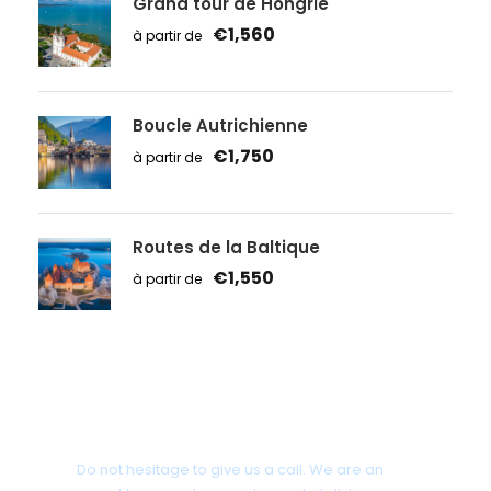
Grand tour de Hongrie
€1,560
Boucle Autrichienne
€1,750
Routes de la Baltique
€1,550
Get a Question?
Do not hesitage to give us a call. We are an