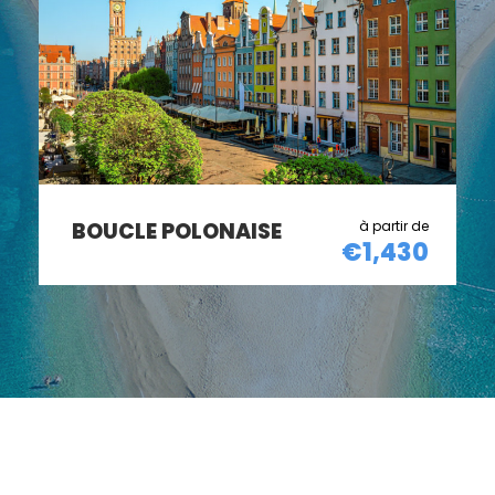
GRAND TOUR DE
€1,430
€1
HONGRIE