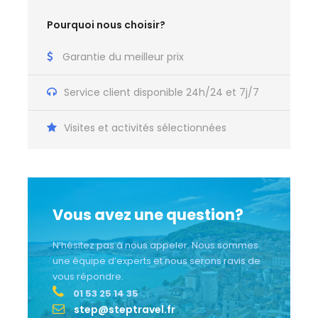
Pourquoi nous choisir?
Garantie du meilleur prix
Service client disponible 24h/24 et 7j/7
Visites et activités
sélectionnées
Vous avez une question?
N’hésitez pas à nous appeler.
Nous sommes
une équipe d’experts et nous serons ravis de
vous répondre.
01 53 25 14 35
step@steptravel.fr