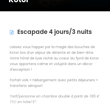
Escapade 4 jours/3 nuits
Laissez vous happer par la magie des bouches de
Kotor lors d’un séjour de détente et de bien-être.
Votre hôtel de luxe niché au coeur du fjord de Kotor
vous apportera calme et volupté dans un décor
d’exception !
Forfait vols + hébergement avec petits déjeuners +
transferts aéroport
Tarif/personne en chambre double à partir de 785 €
TTC en hôtel 5*