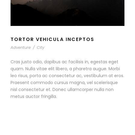
TORTOR VEHICULA INCEPTOS
Adventure
/
City
Cras justo odio, dapibus ac facilisis in, egestas eget
quam. Nulla vitae elit libero, a pharetra augue. Morbi
leo risus, porta ac consectetur ac, vestibulum at eros.
Praesent commodo cursus magna, vel scelerisque
nisl consectetur et. Donec ullamcorper nulla non
metus auctor fringilla.