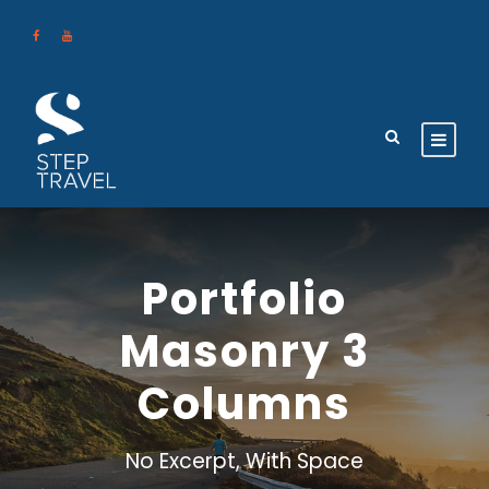
Portfolio
Masonry 3
Columns
No Excerpt, With Space