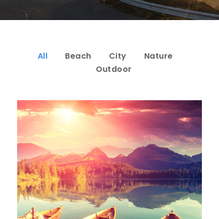
All
Beach
City
Nature
Outdoor
Inceptos Bibm Sem
Adventure
/
Tour