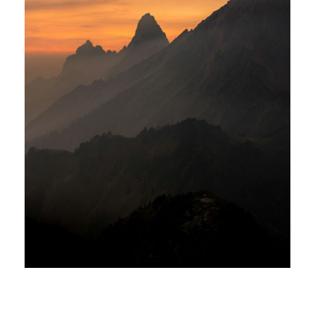
Tortor Vehicula Inceptos
Adventure
/
City