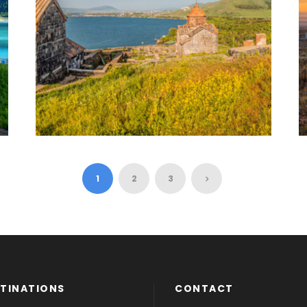
ARMÉNIE, AU COEUR DU
CAUCASE
1
2
3
TINATIONS
CONTACT