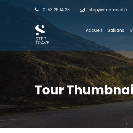
01 53 25 14 35
step@steptravel.fr
Accueil
Balkans
E
Tour Thumbnail