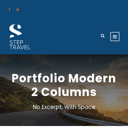
Portfolio Modern
2 Columns
No Excerpt, With Space