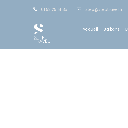
01 53 25 14 35
step@steptravel.fr
Accueil
Balkans
E
GAL