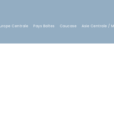
urope Centrale
Pays Baltes
Caucase
Asie Centrale / 
LERY GRID 4 COL
Full / Hover With Icon / Caption