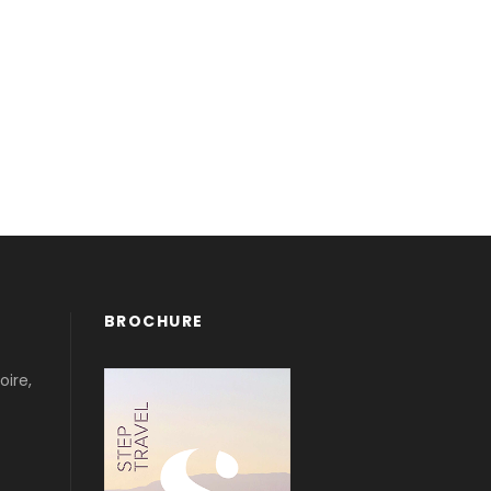
BROCHURE
oire,