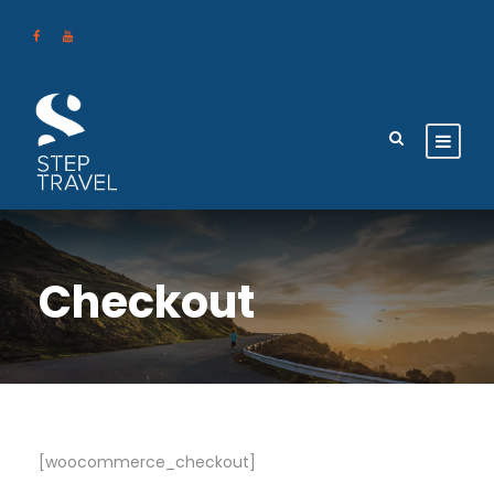
Checkout
[woocommerce_checkout]